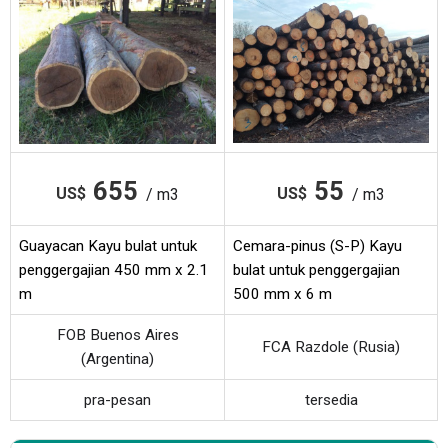
655
55
US$
US$
/ m3
/ m3
Guayacan Kayu bulat untuk
Cemara-pinus (S-P) Kayu
penggergajian 450 mm x 2.1
bulat untuk penggergajian
m
500 mm x 6 m
FOB Buenos Aires
FCA Razdole (Rusia)
(Argentina)
pra-pesan
tersedia