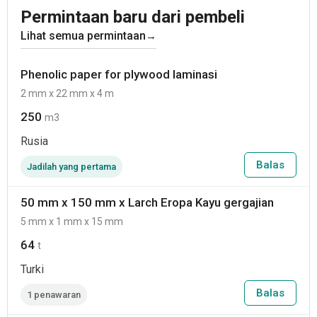
Permintaan baru dari pembeli
Lihat semua permintaan
→
Phenolic paper for plywood laminasi
2 mm x 22 mm x 4 m
250
m3
Rusia
Balas
Jadilah yang pertama
50 mm x 150 mm x Larch Eropa Kayu gergajian
5 mm x 1 mm x 15 mm
64
t
Turki
Balas
1 penawaran