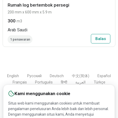
Rumah log bertembok persegi
200 mm x 600 mm x 5.9 m
300
m3
Arab Saudi
Balas
1 penawaran
English
Русский
Deutsch
中文(简体)
Español
Français
Português
हिन्दी
العربية
Türkçe
Bahasa Indonesia
Kami menggunakan cookie
Situs web kami menggunakan cookies untuk membuat
pengalaman penelusuran Anda lebih baik dan lebih personal.
Copyright © 2000-2026 Lesprom Network. Semua hak
Dengan menggunakan situs kami, Anda menyetujui
dilindungi.