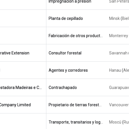
Impregnación a presión
San Peter
Planta de cepillado
Minsk
(
Bie
Fabricación de otros productos de madera
Monterrey
ative Extension
Consultor forestal
Savannah
H
Agentes y corredores
Hanau
(
Al
Repinho Reflorestadora Madeiras e Compensados Ltda
Contrachapado
Guarapua
Company Limited
Propietario de tierras forestales
Vancouver
Transporte, transitarios y logística
Moscú
(
Ru