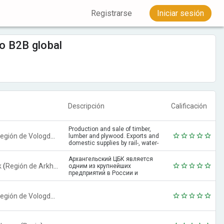
Registrarse
Iniciar sesión
o B2B global
Descripción
Calificación
Production and sale of timber,
egión de Vologda
,
Rusia
)
lumber and plywood. Exports and
domestic supplies by rail-, water-
and motor transport.
Архангельский ЦБК является
k
(
Región de Arkhangelsk
,
Rusia
)
одним из крупнейших
предприятий в России и
Восточной Европе по
производству тарного картона и
целлюлозы. Пр?...
egión de Vologda
,
Rusia
)