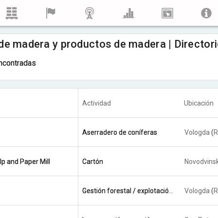
e madera y productos de madera | Directori
ncontradas
Actividad
Ubicación
Aserradero de coníferas
Vologda
(
R
p and Paper Mill
Cartón
Novodvins
Gestión forestal / explotación maderera
Vologda
(
R