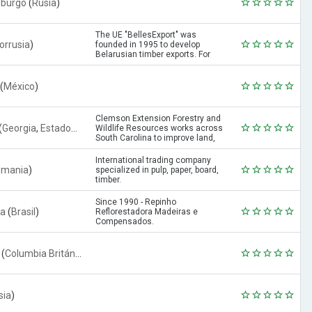
sburgo
(
Rusia
)
The UE "BellesExport" was
lorrusia
)
founded in 1995 to develop
Belarusian timber exports. For
three decades, the company has
successfully exported forest
products, representing the
(
México
)
interests of the Ministry of
Forestry and adapting to the
demands of the intern...
Clemson Extension Forestry and
(
Georgia
,
Estados Unidos
)
Wildlife Resources works across
South Carolina to improve land,
timber, and wildlife habitat.
Extension specialists,
International trading company
associates, and county agents
emania
)
specialized in pulp, paper, board,
provide research-based expertise
timber.
and educational resources on
forestry, ...
Since 1990 - Repinho
va
(
Brasil
)
Reflorestadora Madeiras e
Compensados.
(
Columbia Británica
,
Canadá
)
sia
)