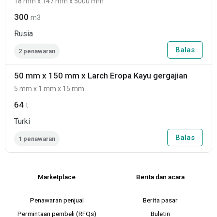
18 mm x 147 mm x 5000 mm
300
m3
Rusia
Balas
2 penawaran
50 mm x 150 mm x Larch Eropa Kayu gergajian
5 mm x 1 mm x 15 mm
64
t
Turki
Balas
1 penawaran
Marketplace
Berita dan acara
Penawaran penjual
Berita pasar
Permintaan pembeli (RFQs)
Buletin