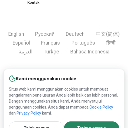
Kontak
English
Русский
Deutsch
中文(简体)
Español
Français
Português
हिन्दी
العربية
Türkçe
Bahasa Indonesia
Daftar
Bantuan
Iklan
Kontak
Kami menggunakan cookie
Situs web kami menggunakan cookies untuk membuat
pengalaman penelusuran Anda lebih baik dan lebih personal.
Copyright © 2000-2026 Lesprom Network. Semua hak
Dengan menggunakan situs kami, Anda menyetujui
dilindungi.
penggunaan cookies. Anda dapat membaca
Cookie Policy
dan
Privacy Policy
kami.
Publikasi ulang konten Lesprom Network dilarang tanpa
persetujuan tertulis sebelumnya dari Lesprom Network.