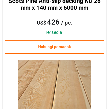
Scots Pine Anti-slip decking KD 28
mm x 140 mm x 6000 mm
426
/ pc.
US$
Tersedia
Hubungi pemasok