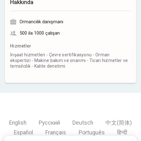
Hakkında
Ormancılık danışmanı
500 ila 1000 çalışan
Hizmetler
İnşaat hizmetleri - Çevre sertifikasyonu - Orman
ekspertizi - Makine bakım ve onarımı - Ticari hizmetler ve
temsilcilik - Kalite denetimi
English
Русский
Deutsch
中文(简体)
Español
Français
Português
हिन्दी