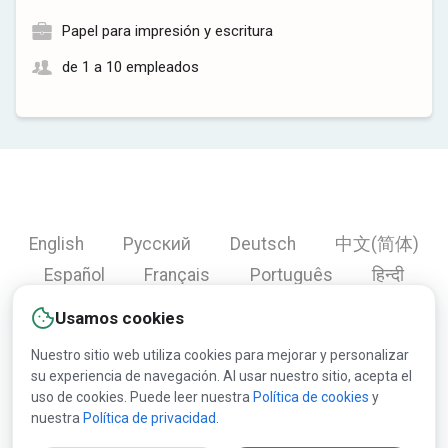
Papel para impresión y escritura
de 1 a 10 empleados
English
Русский
Deutsch
中文(简体)
Español
Français
Português
हिन्दी
العربية
Türkçe
Bahasa Indonesia
Usamos cookies
Nuestro sitio web utiliza cookies para mejorar y personalizar
su experiencia de navegación. Al usar nuestro sitio, acepta el
Copyright © 2000-2026 Lesprom Network. Todos los
uso de cookies. Puede leer nuestra
Política de cookies
y
nuestra
Política de privacidad
.
derechos reservados.