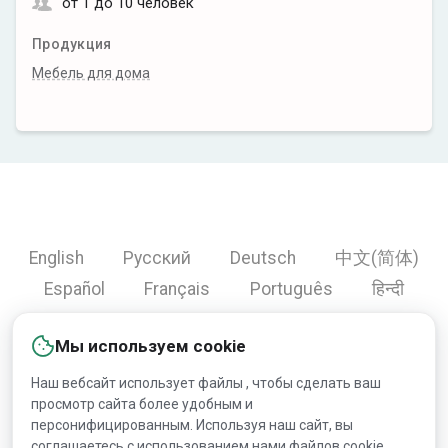
от 1 до 10 человек
Продукция
Мебель для дома
English
Русский
Deutsch
中文(简体)
Español
Français
Português
हिन्दी
العربية
Türkçe
Bahasa Indonesia
Мы используем cookie
Наш вебсайт использует файлы , чтобы сделать ваш
просмотр сайта более удобным и
Copyright © 2000-2026 Lesprom Network. Все права
персонифицированным. Используя наш сайт, вы
защищены.
соглашаетесь с использованием нами файлов cookie.